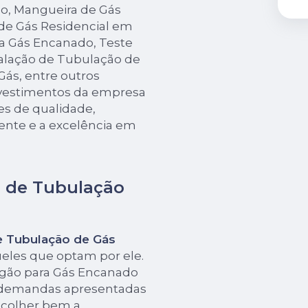
o, Mangueira de Gás
de Gás Residencial em
ra Gás Encanado, Teste
alação de Tubulação de
ás, entre outros
investimentos da empresa
es de qualidade,
ente e a excelência em
o de Tubulação
e Tubulação de Gás
ueles que optam por ele.
ogão para Gás Encanado
 demandas apresentadas
escolher bem a