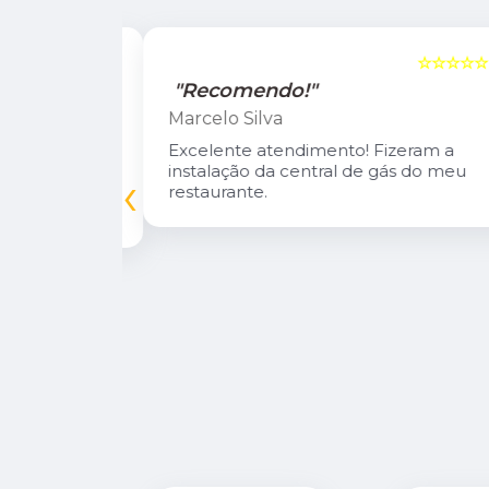
☆☆☆☆☆
5
☆☆☆☆☆
"Recomendo!"
Marcelo Silva
n Diego e
Excelente atendimento! Fizeram a
oso.
instalação da central de gás do meu
‹
inuarei como
restaurante.