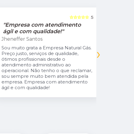
☆☆☆☆☆
5
"Empresa com atendimento
"Recom
ágil e com qualidade!"
Jamile Jul
Jheneffer Santos
Fui atendi
nunca vi 
Sou muito grata a Empresa Natural Gás.
›
Parabéns 
Preço justo, serviços de qualidade,
cliente da
ótimos profissionais desde o
atendimento administrativo ao
operacional. Não tenho o que reclamar,
sou sempre muito bem atendida pela
empresa. Empresa com atendimento
ágil e com qualidade!