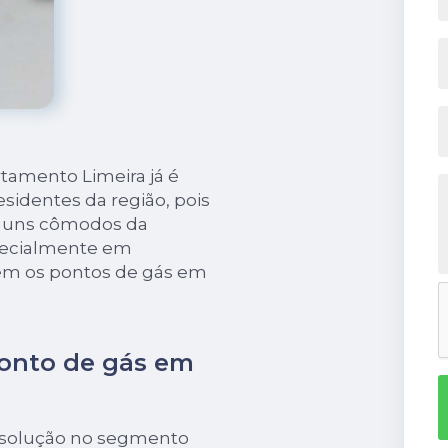
tamento Limeira já é
sidentes da região, pois
lguns cômodos da
pecialmente em
êm os pontos de gás em
ponto de gás em
 solução no segmento