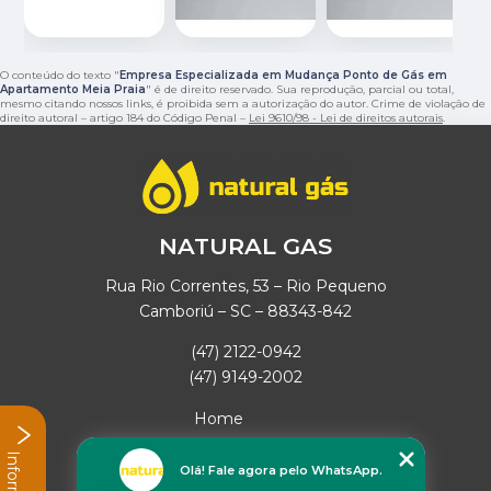
O conteúdo do texto "
Empresa Especializada em Mudança Ponto de Gás em
Apartamento Meia Praia
" é de direito reservado. Sua reprodução, parcial ou total,
mesmo citando nossos links, é proibida sem a autorização do autor. Crime de violação de
direito autoral – artigo 184 do Código Penal –
Lei 9610/98 - Lei de direitos autorais
.
NATURAL GAS
Rua Rio Correntes, 53 – Rio Pequeno
Camboriú – SC – 88343-842
(47) 2122-0942
(47) 9149-2002
Home
Empresa
Missão
Olá! Fale agora pelo WhatsApp.