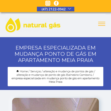
(47) 2122-0942
EMPRESA ESPECIALIZADA EM
MUDANÇA PONTO DE GÁS EM
APARTAMENTO MEIA PRAIA
Home
Serviços
alteração e mudança de pontos de gás
alteração e mudança de ponto de gás Balneário Camboriú
empresa especializada em mudança ponto de gás em apartamento
Meia Praia