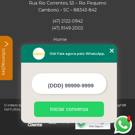
Rua Rio Correntes, 53 – Rio Pequeno
Camboriú – SC – 88343-842
(47) 2122-0942
(47) 9149-2002
Home
Empresa
Informações
Missão
Olá! Fale agora pelo WhatsApp.
Serviços
Contato
Mapa do site
Mais Serviços
O inteiro teor deste site está sujeito à proteção de direitos autorais. Copyright©
Iniciar conversa
NATURAL GAS (Lei 9610 de 19/02/1998)
1