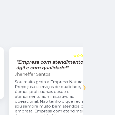
☆☆☆☆☆
5
"Empresa com atendimento
"Recom
ágil e com qualidade!"
Jamile Jul
Jheneffer Santos
Fui atendi
nunca vi 
Sou muito grata a Empresa Natural Gás.
›
Parabéns 
Preço justo, serviços de qualidade,
cliente da
ótimos profissionais desde o
atendimento administrativo ao
operacional. Não tenho o que reclamar,
sou sempre muito bem atendida pela
empresa. Empresa com atendimento