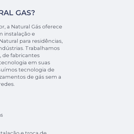
URAL GAS?
r, a Natural Gás oferece
 instalação e
atural para residências,
indústrias. Trabalhamos
 de fabricantes
 tecnologia em suas
ssuímos tecnologia de
vazamentos de gás sem a
redes.
s
alação e troca de