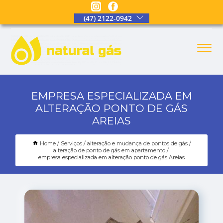
(47) 2122-0942
EMPRESA ESPECIALIZADA EM
ALTERAÇÃO PONTO DE GÁS
AREIAS
Home
Serviços
alteração e mudança de pontos de gás
alteração de ponto de gás em apartamento
empresa especializada em alteração ponto de gás Areias