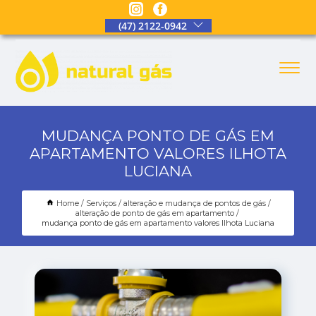
(47) 2122-0942
MUDANÇA PONTO DE GÁS EM
APARTAMENTO VALORES ILHOTA
LUCIANA
Home
Serviços
alteração e mudança de pontos de gás
alteração de ponto de gás em apartamento
mudança ponto de gás em apartamento valores Ilhota Luciana