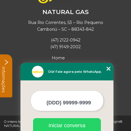
NATURAL GAS
Rua Rio Correntes, 53 – Rio Pequeno
Camboriú – SC – 88343-842
(47) 2122-0942
(47) 9149-2002
Home
Empresa
Informações
Missão
Olá! Fale agora pelo WhatsApp.
Serviços
Contato
Mapa do site
Mais Serviços
O inteiro teor deste site está sujeito à proteção de direitos autorais. Copyright©
Iniciar conversa
NATURAL GAS (Lei 9610 de 19/02/1998)