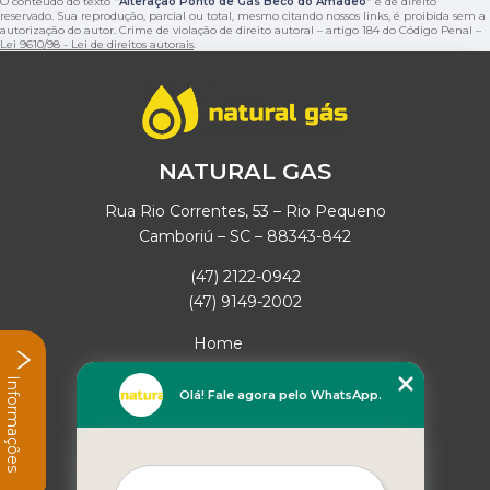
O conteúdo do texto "
Alteração Ponto de Gás Beco do Amadeo
" é de direito
reservado. Sua reprodução, parcial ou total, mesmo citando nossos links, é proibida sem a
autorização do autor. Crime de violação de direito autoral – artigo 184 do Código Penal –
Lei 9610/98 - Lei de direitos autorais
.
NATURAL GAS
Rua Rio Correntes, 53 – Rio Pequeno
Camboriú – SC – 88343-842
(47) 2122-0942
(47) 9149-2002
Home
Empresa
Informações
Missão
Olá! Fale agora pelo WhatsApp.
Serviços
Contato
Mapa do site