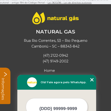
autoral – artigo 184 do Código Penal –
Lei 9610/98 - Lei de direitos autorais
.
NATURAL GAS
Rua Rio Correntes, 53 – Rio Pequeno
Camboriú – SC – 88343-842
(47) 2122-0942
(47) 9149-2002
Home
Empresa
Informações
Missão
Olá! Fale agora pelo WhatsApp.
Serviços
Contato
Mapa do site
Mais Serviços