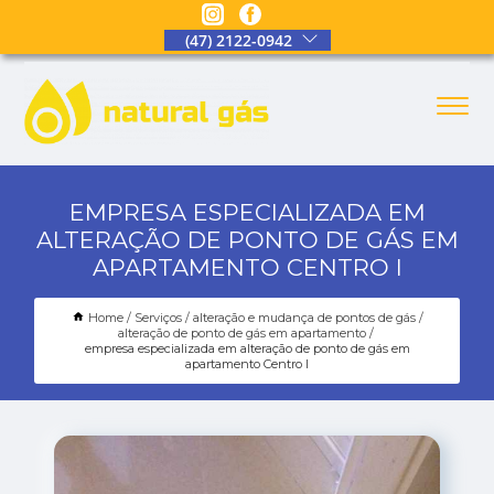
(47) 2122-0942
EMPRESA ESPECIALIZADA EM
ALTERAÇÃO DE PONTO DE GÁS EM
APARTAMENTO CENTRO I
Home
Serviços
alteração e mudança de pontos de gás
alteração de ponto de gás em apartamento
empresa especializada em alteração de ponto de gás em
apartamento Centro I