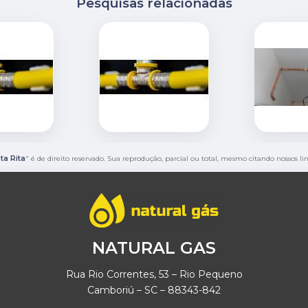
Pesquisas relacionadas
ta Rita
" é de direito reservado. Sua reprodução, parcial ou total, mesmo citando nossos li
NATURAL GAS
Rua Rio Correntes, 53 – Rio Pequeno
Camboriú – SC – 88343-842