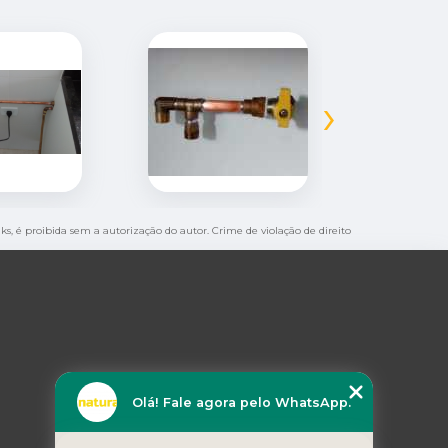
›
nks, é proibida sem a autorização do autor. Crime de violação de direito
Olá! Fale agora pelo WhatsApp.