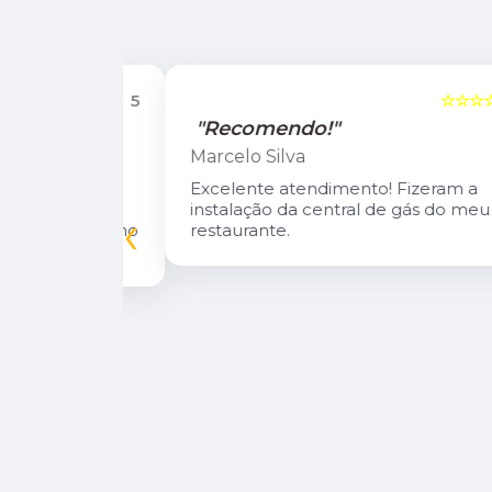
☆☆☆☆☆
5
☆☆☆☆☆
"Recomendo!"
Marcelo Silva
n Diego e
Excelente atendimento! Fizeram a
oso.
instalação da central de gás do meu
‹
inuarei como
restaurante.