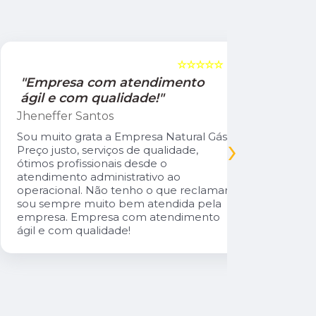
☆☆☆☆☆
5
"Empresa com atendimento
"Recom
ágil e com qualidade!"
Jamile Jul
Jheneffer Santos
Fui atendi
nunca vi 
Sou muito grata a Empresa Natural Gás.
›
Parabéns 
Preço justo, serviços de qualidade,
cliente da
ótimos profissionais desde o
atendimento administrativo ao
operacional. Não tenho o que reclamar,
sou sempre muito bem atendida pela
empresa. Empresa com atendimento
ágil e com qualidade!