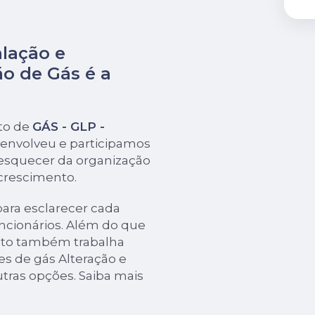
alação e
o de Gás é a
to de
GÁS - GLP -
senvolveu e participamos
esquecer da organização
 crescimento.
para esclarecer cada
ncionários. Além do que
nto também trabalha
es de gás Alteração e
tras opções. Saiba mais