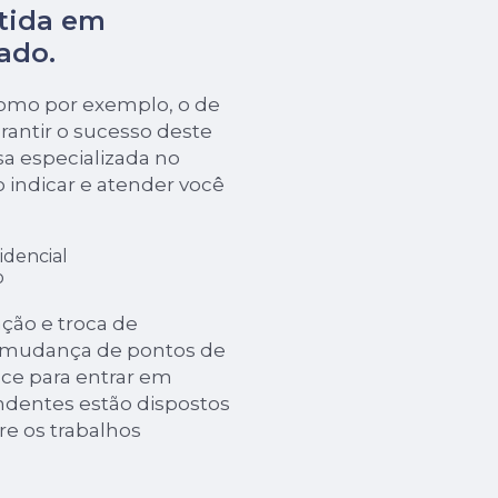
tida em
ado.
como por exemplo, o de
rantir o sucesso deste
a especializada no
o indicar e atender você
idencial
o
ção e troca de
e mudança de pontos de
ance para entrar em
ndentes estão dispostos
re os trabalhos