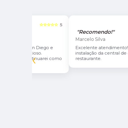
☆☆☆☆☆
5
☆☆☆☆☆
"Recomendo!"
Marcelo Silva
n Diego e
Excelente atendimento! Fizeram a
oso.
instalação da central de gás do meu
‹
inuarei como
restaurante.