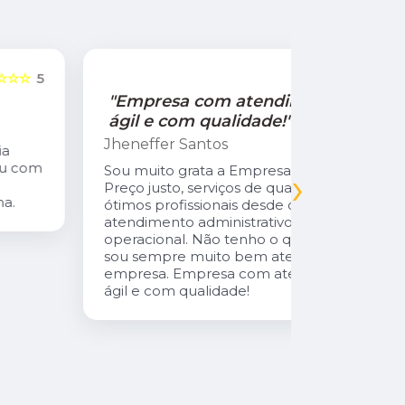
☆☆☆☆☆
5
"Empresa com atendimento
"Recom
ágil e com qualidade!"
Jamile Jul
Jheneffer Santos
Fui atendi
nunca vi 
Sou muito grata a Empresa Natural Gás.
›
Parabéns 
Preço justo, serviços de qualidade,
cliente da
ótimos profissionais desde o
atendimento administrativo ao
operacional. Não tenho o que reclamar,
sou sempre muito bem atendida pela
empresa. Empresa com atendimento
ágil e com qualidade!