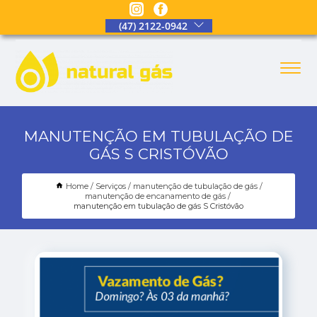
(47) 2122-0942
MANUTENÇÃO EM TUBULAÇÃO DE
GÁS S CRISTÓVÃO
Home
Serviços
manutenção de tubulação de gás
manutenção de encanamento de gás
manutenção em tubulação de gás S Cristóvão