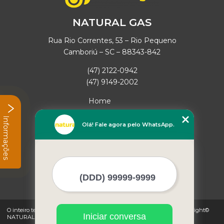
NATURAL GAS
Rua Rio Correntes, 53 – Rio Pequeno
Camboriú – SC – 88343-842
(47) 2122-0942
(47) 9149-2002
Home
Empresa
Informações
Missão
Olá! Fale agora pelo WhatsApp.
Serviços
Contato
Mapa do site
Mais Serviços
O inteiro teor deste site está sujeito à proteção de direitos autorais. Copyright©
Iniciar conversa
NATURAL GAS (Lei 9610 de 19/02/1998)