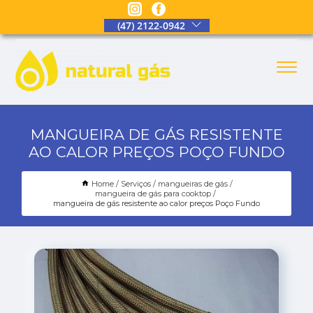
(47) 2122-0942
MANGUEIRA DE GÁS RESISTENTE
AO CALOR PREÇOS POÇO FUNDO
Home
Serviços
mangueiras de gás
mangueira de gás para cooktop
mangueira de gás resistente ao calor preços Poço Fundo