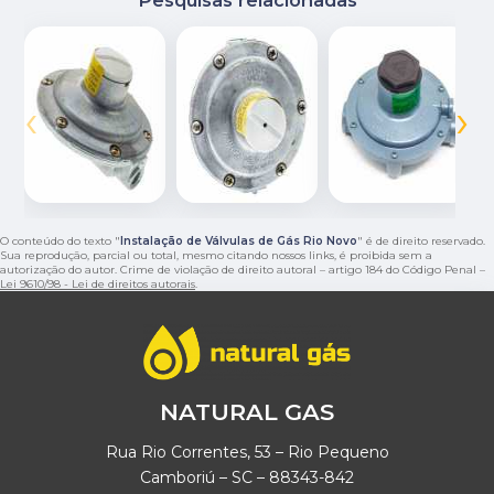
‹
›
O conteúdo do texto "
Instalação de Válvulas de Gás Rio Novo
" é de direito reservado.
Sua reprodução, parcial ou total, mesmo citando nossos links, é proibida sem a
autorização do autor. Crime de violação de direito autoral – artigo 184 do Código Penal –
Lei 9610/98 - Lei de direitos autorais
.
NATURAL GAS
Rua Rio Correntes, 53 – Rio Pequeno
Camboriú – SC – 88343-842