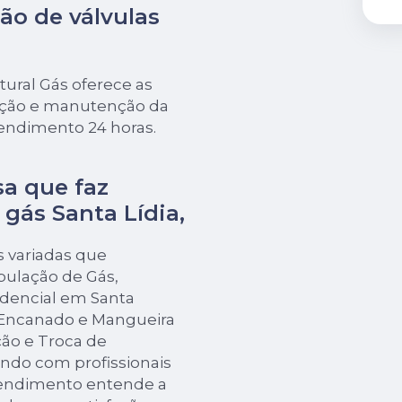
ão de válvulas
ural Gás oferece as
lação e manutenção da
tendimento 24 horas.
sa que faz
 gás Santa Lídia,
s variadas que
bulação de Gás,
idencial em Santa
 Encanado e Mangueira
ão e Troca de
ando com profissionais
eendimento entende a