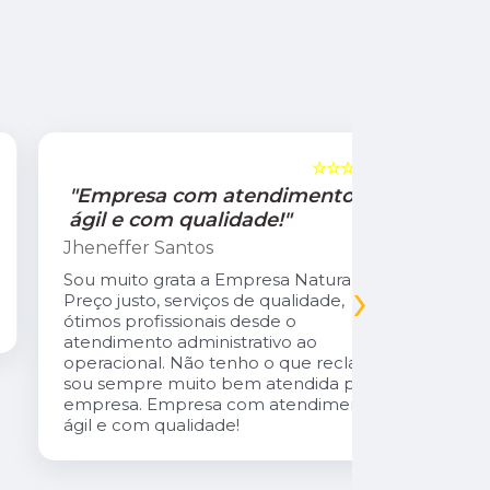
☆☆☆☆☆
5
"Empresa com atendimento
"Recom
ágil e com qualidade!"
Jamile Jul
Jheneffer Santos
Fui atendi
nunca vi 
Sou muito grata a Empresa Natural Gás.
›
Parabéns 
Preço justo, serviços de qualidade,
cliente da
ótimos profissionais desde o
atendimento administrativo ao
operacional. Não tenho o que reclamar,
sou sempre muito bem atendida pela
empresa. Empresa com atendimento
ágil e com qualidade!