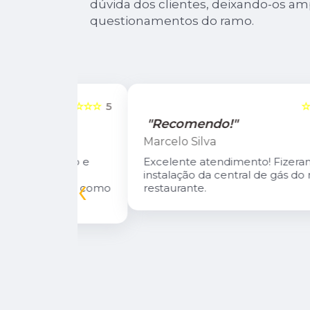
dúvida dos clientes, deixando-os a
questionamentos do ramo.
☆☆☆☆☆
5
☆☆☆☆☆
"Recomendo!"
Marcelo Silva
n Diego e
Excelente atendimento! Fizeram a
oso.
instalação da central de gás do meu
‹
inuarei como
restaurante.