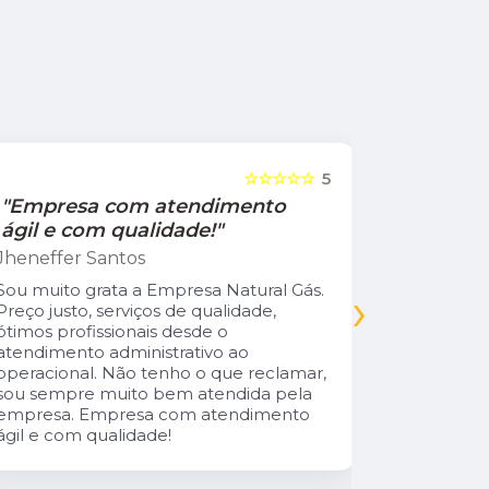
☆☆☆☆☆
5
"Empresa com atendimento
"Recom
ágil e com qualidade!"
Jamile Jul
Jheneffer Santos
Fui atendi
nunca vi 
Sou muito grata a Empresa Natural Gás.
›
Parabéns 
Preço justo, serviços de qualidade,
cliente da
ótimos profissionais desde o
atendimento administrativo ao
operacional. Não tenho o que reclamar,
sou sempre muito bem atendida pela
empresa. Empresa com atendimento
ágil e com qualidade!