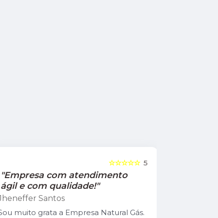
☆☆☆☆☆
5
"Empresa com atendimento
"Recom
ágil e com qualidade!"
Jamile Jul
Jheneffer Santos
Fui atendi
nunca vi 
Sou muito grata a Empresa Natural Gás.