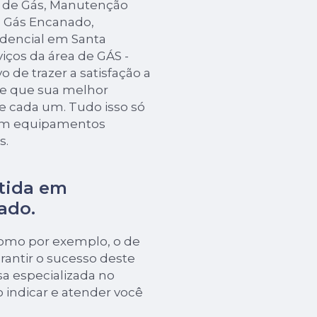
r de Gás, Manutenção
 Gás Encanado,
idencial em Santa
viços da área de GÁS -
de trazer a satisfação a
de que sua melhor
e cada um. Tudo isso só
 em equipamentos
s.
tida em
ado.
como por exemplo, o de
rantir o sucesso deste
a especializada no
o indicar e atender você