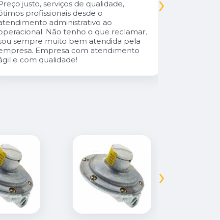
›
Parabéns 
Preço justo, serviços de qualidade,
cliente da
ótimos profissionais desde o
atendimento administrativo ao
operacional. Não tenho o que reclamar,
sou sempre muito bem atendida pela
empresa. Empresa com atendimento
ágil e com qualidade!
›