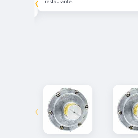
‹
inuarei como
restaurante.
‹