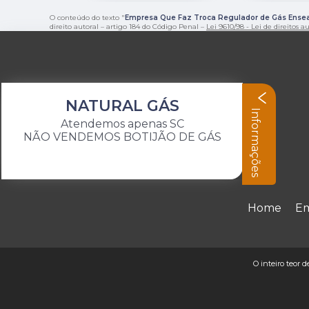
O conteúdo do texto "
Empresa Que Faz Troca Regulador de Gás Ense
direito autoral – artigo 184 do Código Penal –
Lei 9610/98 - Lei de direitos a
NATURAL GÁS
Informações
Atendemos apenas SC
NÃO VENDEMOS BOTIJÃO DE GÁS
Home
E
O inteiro teor 