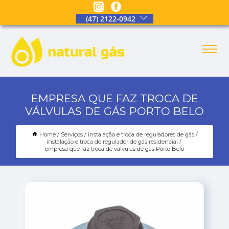
(47) 2122-0942
EMPRESA QUE FAZ TROCA DE
VÁLVULAS DE GÁS PORTO BELO
Home
Serviços
instalação e troca de reguladores de gás
instalação e troca de regulador de gás residencial
empresa que faz troca de válvulas de gás Porto Belo