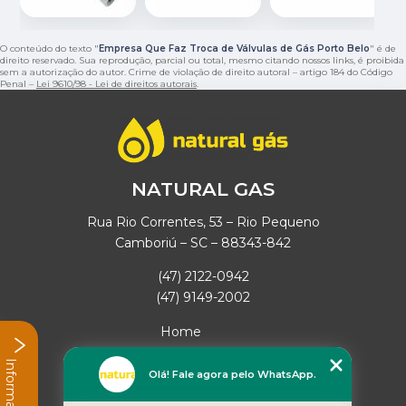
O conteúdo do texto "
Empresa Que Faz Troca de Válvulas de Gás Porto Belo
" é de
direito reservado. Sua reprodução, parcial ou total, mesmo citando nossos links, é proibida
sem a autorização do autor. Crime de violação de direito autoral – artigo 184 do Código
Penal –
Lei 9610/98 - Lei de direitos autorais
.
NATURAL GAS
Rua Rio Correntes, 53 – Rio Pequeno
Camboriú – SC – 88343-842
(47) 2122-0942
(47) 9149-2002
Home
Empresa
Informações
Missão
Olá! Fale agora pelo WhatsApp.
Serviços