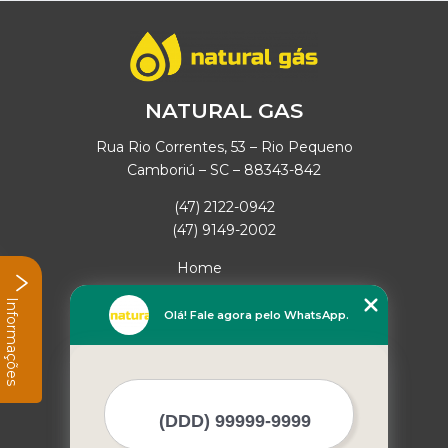
NATURAL GAS
Rua Rio Correntes, 53 – Rio Pequeno
Camboriú – SC – 88343-842
(47) 2122-0942
(47) 9149-2002
Home
Empresa
Informações
Missão
Olá! Fale agora pelo WhatsApp.
Serviços
Contato
Mapa do site
Mais Serviços