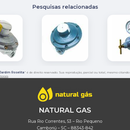
Pesquisas relacionadas
Jardim Roselita
" é de direito reservado. Sua reprodução, parcial ou total, mesmo citando
utorais
.
NATURAL GAS
Rua Rio Correntes, 53 – Rio Pequeno
Camboriú – SC – 88343-842