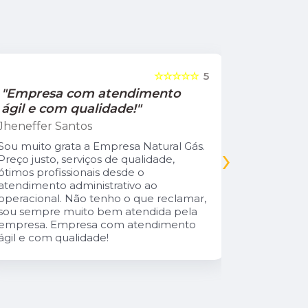
☆☆☆☆☆
5
"Empresa com atendimento
"Recom
ágil e com qualidade!"
Jamile Jul
Jheneffer Santos
Fui atendi
nunca vi 
Sou muito grata a Empresa Natural Gás.
›
Parabéns 
Preço justo, serviços de qualidade,
cliente da
ótimos profissionais desde o
atendimento administrativo ao
operacional. Não tenho o que reclamar,
sou sempre muito bem atendida pela
empresa. Empresa com atendimento
ágil e com qualidade!