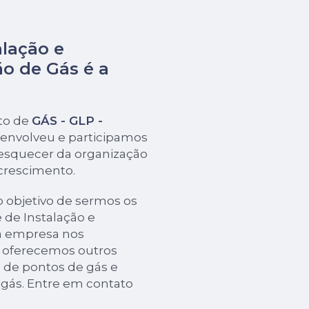
alação e
o de Gás é a
to de
GÁS - GLP -
senvolveu e participamos
esquecer da organização
 crescimento.
 objetivo de sermos os
e de Instalação e
a empresa nos
oferecemos outros
 de pontos de gás e
 gás. Entre em contato