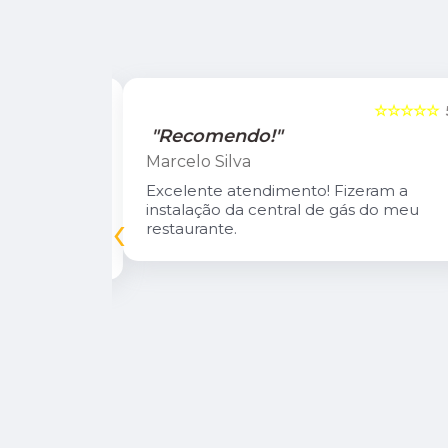
☆☆☆☆☆
5
☆☆☆☆☆
"Recomendo!"
Marcelo Silva
n Diego e
Excelente atendimento! Fizeram a
oso.
instalação da central de gás do meu
‹
inuarei como
restaurante.