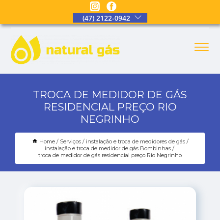
(47) 2122-0942
TROCA DE MEDIDOR DE GÁS
RESIDENCIAL PREÇO RIO
NEGRINHO
Home
Serviços
instalação e troca de medidores de gás
instalação e troca de medidor de gás Bombinhas
troca de medidor de gás residencial preço Rio Negrinho