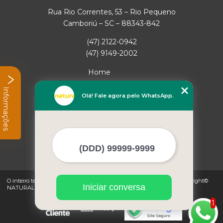
Rua Rio Correntes, 53 – Rio Pequeno
Camboriú – SC – 88343-842
(47) 2122-0942
(47) 9149-2002
Home
Empresa
Informações
Missão
Olá! Fale agora pelo WhatsApp.
Serviços
Contato
Mapa do site
Mais Serviços
O inteiro teor deste site está sujeito à proteção de direitos autorais. Copyright©
Iniciar conversa
NATURAL GAS (Lei 9610 de 19/02/1998)
1