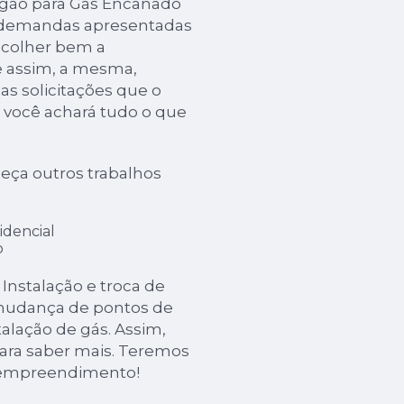
ogão para Gás Encanado
 demandas apresentadas
escolher bem a
 assim, a mesma,
s solicitações que o
i, você achará tudo o que
eça outros trabalhos
idencial
o
nstalação e troca de
 mudança de pontos de
talação de gás. Assim,
para saber mais. Teremos
u empreendimento!