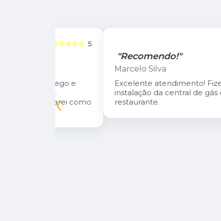
☆☆☆☆☆
5
☆☆☆☆☆
"Recomendo!"
Marcelo Silva
n Diego e
Excelente atendimento! Fizeram a
oso.
instalação da central de gás do meu
‹
inuarei como
restaurante.