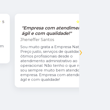
☆☆☆☆☆
5
"Empresa com atendimento
"Recom
ágil e com qualidade!"
Jamile Jul
Jheneffer Santos
Fui atendi
nunca vi 
Sou muito grata a Empresa Natural Gás.
›
Parabéns 
Preço justo, serviços de qualidade,
cliente da
ótimos profissionais desde o
atendimento administrativo ao
operacional. Não tenho o que reclamar,
sou sempre muito bem atendida pela
empresa. Empresa com atendimento
ágil e com qualidade!