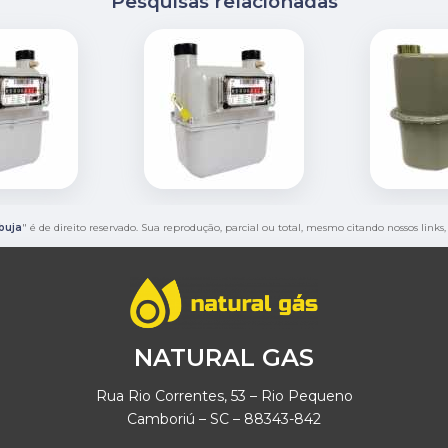
Pesquisas relacionadas
buja
" é de direito reservado. Sua reprodução, parcial ou total, mesmo citando nossos links
NATURAL GAS
Rua Rio Correntes, 53 – Rio Pequeno
Camboriú – SC – 88343-842