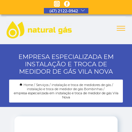
(47) 2122-0942
EMPRESA ESPECIALIZADA EM
INSTALAÇÃO E TROCA DE
MEDIDOR DE GÁS VILA NOVA
Home
Serviços
instalação e troca de medidores de gás
instalação e troca de medidor de gás Bombinhas
empresa especializada em instalação e troca de medidor de gás Vila
Nova