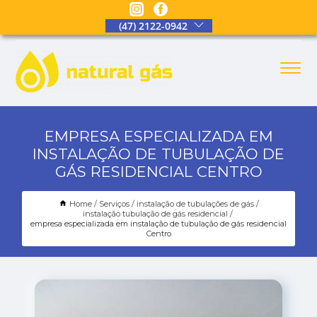
(47) 2122-0942
EMPRESA ESPECIALIZADA EM
INSTALAÇÃO DE TUBULAÇÃO DE
GÁS RESIDENCIAL CENTRO
Home
Serviços
instalação de tubulações de gás
instalação tubulação de gás residencial
empresa especializada em instalação de tubulação de gás residencial
Centro