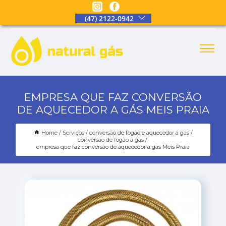
(47) 2122-0942
EMPRESA QUE FAZ CONVERSÃO
DE AQUECEDOR A GÁS MEIS PRAIA
Home
Serviços
conversão de fogão e aquecedor a gás
conversão de fogão a gás
empresa que faz conversão de aquecedor a gás Meis Praia