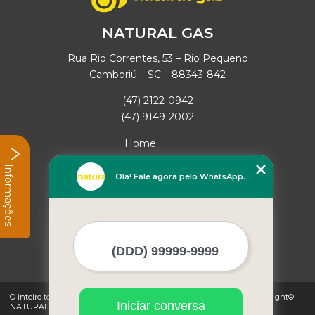
NATURAL GAS
Rua Rio Correntes, 53 – Rio Pequeno
Camboriú – SC – 88343-842
(47) 2122-0942
(47) 9149-2002
Home
Empresa
Informações
Missão
Olá! Fale agora pelo WhatsApp.
Serviços
Contato
Mapa do site
Mais Serviços
O inteiro teor deste site está sujeito à proteção de direitos autorais. Copyright©
Iniciar conversa
NATURAL GAS (Lei 9610 de 19/02/1998)