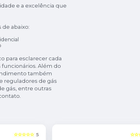
dade e a excelência que
s de abaixo:
idencial
o
sco para esclarecer cada
funcionários. Além do
reendimento também
de reguladores de gás
e gás, entre outras
contato.
5
☆☆☆☆☆
5