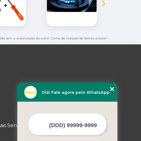
›
bida sem a autorização do autor. Crime de violação de direito autoral –
Olá! Fale agora pelo WhatsApp.
ais Serviços