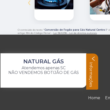
‹
O conteúdo do texto "
Conversão de Fogão para Gás Natural Centro I
" 
artigo 184 do Código Penal –
Lei 9610/98 - Lei de direitos autorais
.
NATURAL GÁS
Informações
Atendemos apenas SC
NÃO VENDEMOS BOTIJÃO DE GÁS
Home
E