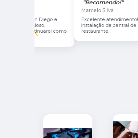
"Recomendo!"
Marcelo Silva
n Diego e
Excelente atendimento! Fizeram a
oso.
instalação da central de gás do meu
‹
inuarei como
restaurante.