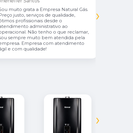
Jheneffer Santos
Fui atendi
nunca vi 
Sou muito grata a Empresa Natural Gás.
›
Parabéns 
Preço justo, serviços de qualidade,
cliente da
ótimos profissionais desde o
atendimento administrativo ao
operacional. Não tenho o que reclamar,
sou sempre muito bem atendida pela
empresa. Empresa com atendimento
ágil e com qualidade!
›