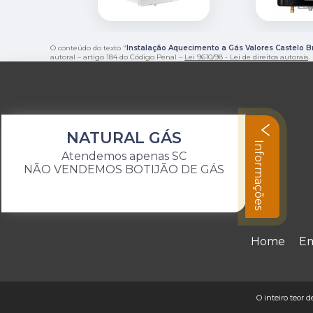
O conteúdo do texto "
Instalação Aquecimento a Gás Valores Castelo B
autoral – artigo 184 do Código Penal –
Lei 9610/98 - Lei de direitos autorais
.
NATURAL GÁS
Informações
Atendemos apenas SC
NÃO VENDEMOS BOTIJÃO DE GÁS
Home
E
O inteiro teor 