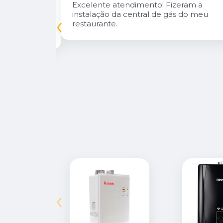
n Diego e
Excelente atendimento! Fizeram a
oso.
instalação da central de gás do meu
‹
inuarei como
restaurante.
‹