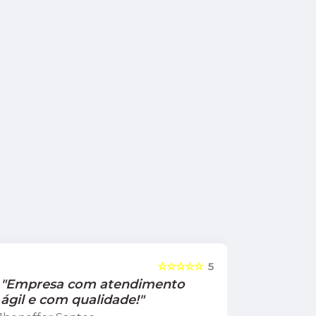
☆☆☆☆☆
5
"Empresa com atendimento
"Recom
ágil e com qualidade!"
Jamile Jul