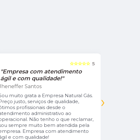
☆☆☆☆☆
5
"Empresa com atendimento
"Recom
ágil e com qualidade!"
Jamile Jul
Jheneffer Santos
Fui atendi
nunca vi 
Sou muito grata a Empresa Natural Gás.
›
Parabéns 
Preço justo, serviços de qualidade,
cliente da
ótimos profissionais desde o
atendimento administrativo ao
operacional. Não tenho o que reclamar,
sou sempre muito bem atendida pela
empresa. Empresa com atendimento
ágil e com qualidade!