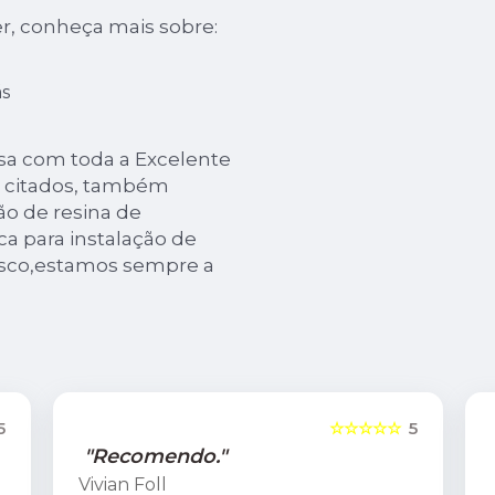
r, conheça mais sobre:
s
cisa com toda a Excelente
já citados, também
o de resina de
ca para instalação de
nosco,estamos sempre a
5
☆☆☆☆☆
5
"Recomendo."
Vivian Foll