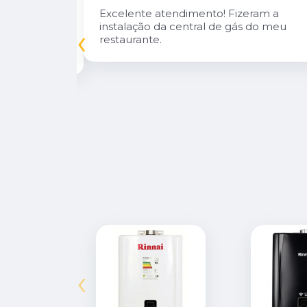
n Diego e
Excelente atendimento! Fizeram a
oso.
instalação da central de gás do meu
‹
inuarei como
restaurante.
‹