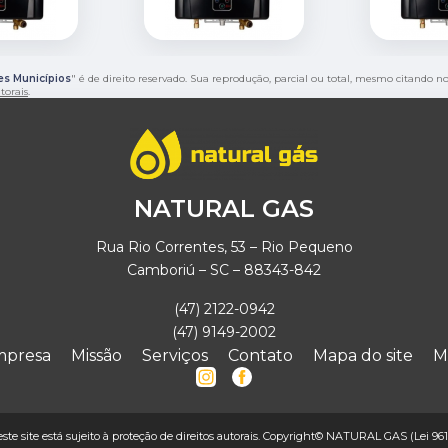
es Municípios
" é de direito reservado. Sua reprodução, parcial ou total, mesmo citando no
utorais
.
NATURAL GAS
Rua Rio Correntes, 53 – Rio Pequeno
Camboriú – SC – 88343-842
(47) 2122-0942
(47) 9149-2002
mpresa
Missão
Serviços
Contato
Mapa do site
M
deste site está sujeito à proteção de direitos autorais. Copyright© NATURAL GAS (Lei 961