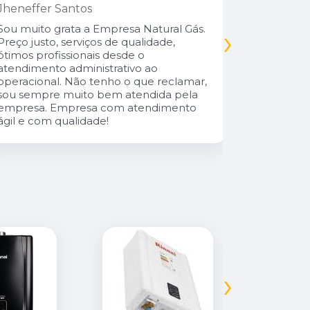
Jheneffer Santos
Fui atendi
nunca vi 
Sou muito grata a Empresa Natural Gás.
›
Parabéns 
Preço justo, serviços de qualidade,
cliente da
ótimos profissionais desde o
atendimento administrativo ao
operacional. Não tenho o que reclamar,
sou sempre muito bem atendida pela
empresa. Empresa com atendimento
ágil e com qualidade!
›