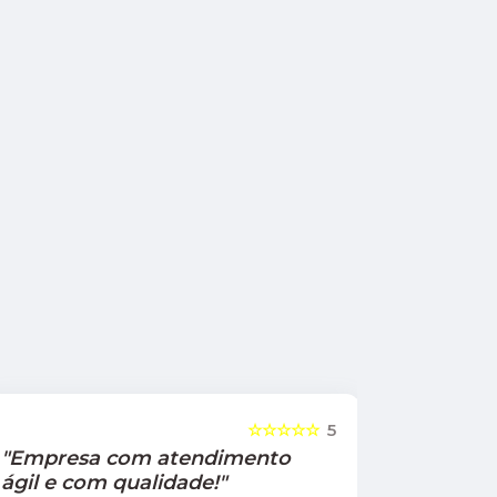
☆☆☆☆☆
5
"Empresa com atendimento
"Recom
ágil e com qualidade!"
Jamile Jul