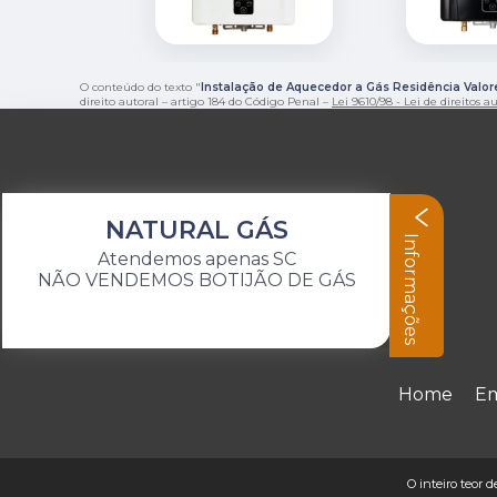
O conteúdo do texto "
Instalação de Aquecedor a Gás Residência Valor
direito autoral – artigo 184 do Código Penal –
Lei 9610/98 - Lei de direitos a
NATURAL GÁS
Informações
Atendemos apenas SC
NÃO VENDEMOS BOTIJÃO DE GÁS
Home
E
O inteiro teor 