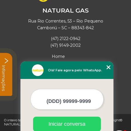
NATURAL GAS
Rua Rio Correntes, 53 – Rio Pequeno
Camboriú – SC – 88343-842
(47) 2122-0942
(47) 9149-2002
Home
Empresa
Informações
Missão
Olá! Fale agora pelo WhatsApp.
Serviços
Contato
Mapa do site
Mais Serviços
O inteiro teor deste site está sujeito à proteção de direitos autorais. Copyright©
Iniciar conversa
NATURAL GAS (Lei 9610 de 19/02/1998)