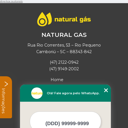
direitos autorais
.
NATURAL GAS
Rua Rio Correntes, 53 – Rio Pequeno
Camboriú – SC – 88343-842
(47) 2122-0942
(47) 9149-2002
Home
Empresa
Informações
Missão
Olá! Fale agora pelo WhatsApp.
Serviços
Contato
Mapa do site
Mais Serviços