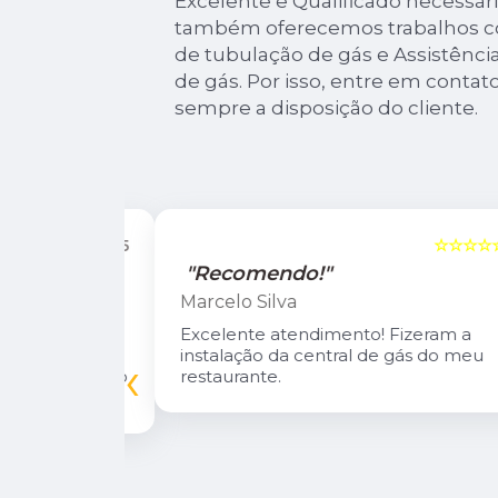
Excelente e Qualificado necessári
também oferecemos trabalhos co
de tubulação de gás e Assistência
de gás. Por isso, entre em conta
sempre a disposição do cliente.
☆☆☆☆☆
5
☆☆☆☆☆
"Recomendo!"
Marcelo Silva
n Diego e
Excelente atendimento! Fizeram a
oso.
instalação da central de gás do meu
‹
inuarei como
restaurante.