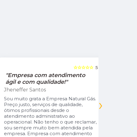
☆☆☆☆☆
5
"Empresa com atendimento
"Recom
ágil e com qualidade!"
Jamile Jul
Jheneffer Santos
Fui atendi
nunca vi 
Sou muito grata a Empresa Natural Gás.
›
Parabéns 
Preço justo, serviços de qualidade,
cliente da
ótimos profissionais desde o
atendimento administrativo ao
operacional. Não tenho o que reclamar,
sou sempre muito bem atendida pela
empresa. Empresa com atendimento