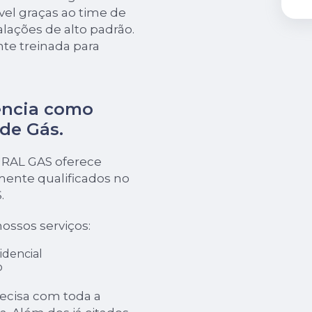
ível graças ao time de
talações de alto padrão.
e treinada para
ência como
 de Gás
.
URAL GAS oferece
mente qualificados no
.
ossos serviços:
idencial
o
recisa com toda a