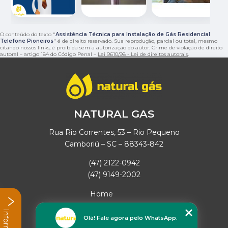
O conteúdo do texto "
Assistência Técnica para Instalação de Gás Residencial
Telefone Pioneiros
" é de direito reservado. Sua reprodução, parcial ou total, mesmo
citando nossos links, é proibida sem a autorização do autor. Crime de violação de direito
autoral – artigo 184 do Código Penal –
Lei 9610/98 - Lei de direitos autorais
.
NATURAL GAS
Rua Rio Correntes, 53 – Rio Pequeno
Camboriú – SC – 88343-842
(47) 2122-0942
(47) 9149-2002
Home
Empresa
Missão
Olá! Fale agora pelo WhatsApp.