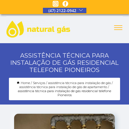
(47) 2122-0942
ASSISTÊNCIA TÉCNICA PARA
INSTALAÇÃO DE GÁS RESIDENCIAL
TELEFONE PIONEIROS
Home
Serviços
assistência técnica para instalação de gás
assistência técnica para instalação de gás de apartamento
assistência técnica para instalação de gás residencial telefone
Pioneiros