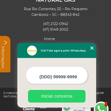
Rua Rio Correntes, 53 – Rio Pequeno
Camboriú – SC – 88343-842
(47) 2122-0942
(47) 9149-2002
Home
Empresa
Informações
Missão
Olá! Fale agora pelo WhatsApp.
Serviços
Contato
Mapa do site
Mais Serviços
O inteiro teor deste site está sujeito à proteção de direitos autorais. Copyright©
Iniciar conversa
NATURAL GAS (Lei 9610 de 19/02/1998)
1