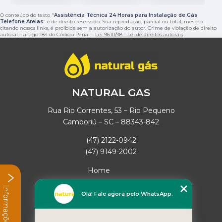
O conteúdo do texto "
Assistência Técnica 24 Horas para Instalação de Gás
Telefone Areias
" é de direito reservado. Sua reprodução, parcial ou total, mesmo
citando nossos links, é proibida sem a autorização do autor. Crime de violação de direito
autoral – artigo 184 do Código Penal –
Lei 9610/98 - Lei de direitos autorais
.
NATURAL GAS
Rua Rio Correntes, 53 – Rio Pequeno
Camboriú – SC – 88343-842
(47) 2122-0942
(47) 9149-2002
Home
Empresa
Informações
Missão
Olá! Fale agora pelo WhatsApp.
Serviços
Contato