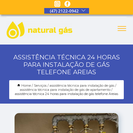
(47) 2122-0942
ASSISTÊNCIA TÉCNICA 24 HORAS
PARA INSTALAÇÃO DE GÁS
TELEFONE AREIAS
Home
Serviços
assistência técnica para instalação de gás
assistência técnica para instalação de gás de apartamento
assistência técnica 24 horas para instalação de gás telefone Areias