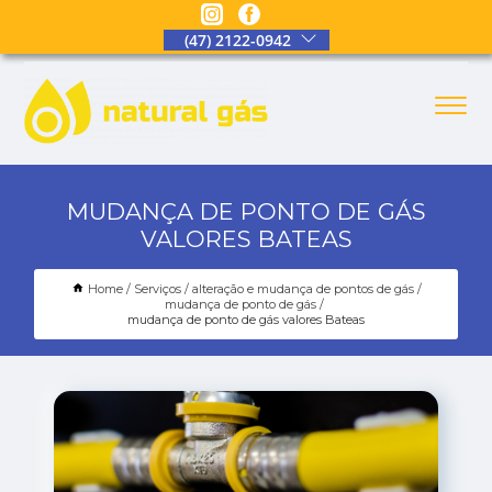
(47) 2122-0942
MUDANÇA DE PONTO DE GÁS
VALORES BATEAS
Home
Serviços
alteração e mudança de pontos de gás
mudança de ponto de gás
mudança de ponto de gás valores Bateas