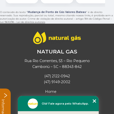
O conteúdo do texto "
Mudança de Ponto de Gás Valores Bateas
" é de direito
reservado. Sua reprodução, parcial ou total, mesmo citando nossos links, é proibida sem a
autorização do autor. Crime de violação de direito autoral – artigo 184 do Código Penal –
Lei 9610/98 - Lei de direitos autorais
.
NATURAL GAS
Rua Rio Correntes, 53 – Rio Pequeno
Camboriú – SC – 88343-842
(47) 2122-0942
(47) 9149-2002
Home
Empresa
Informações
Missão
Olá! Fale agora pelo WhatsApp.
Serviços