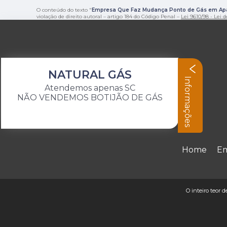
O conteúdo do texto "
Empresa Que Faz Mudança Ponto de Gás em Apa
violação de direito autoral – artigo 184 do Código Penal –
Lei 9610/98 - Lei d
NATURAL GÁS
Informações
Atendemos apenas SC
NÃO VENDEMOS BOTIJÃO DE GÁS
Home
E
O inteiro teor 