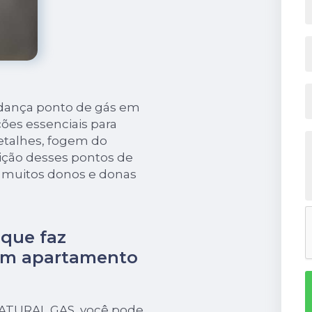
dança ponto de gás em
ões essenciais para
etalhes, fogem do
ição desses pontos de
a muitos donos e donas
que faz
em apartamento
 NATURAL GAS, você pode