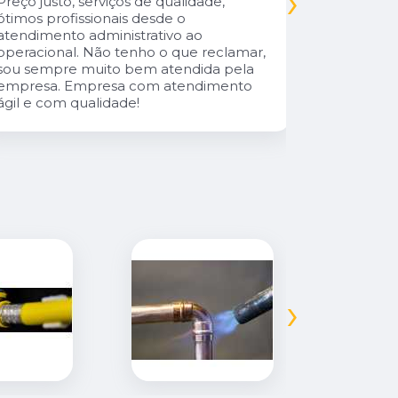
›
Preço justo, serviços de qualidade,
cliente da
ótimos profissionais desde o
atendimento administrativo ao
operacional. Não tenho o que reclamar,
sou sempre muito bem atendida pela
empresa. Empresa com atendimento
ágil e com qualidade!
›