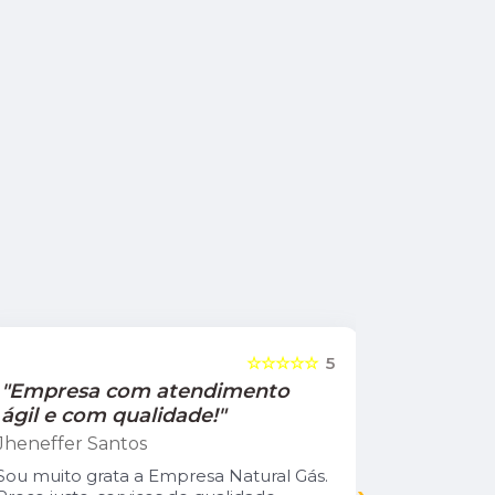
☆☆☆☆☆
5
"Empresa com atendimento
"Recom
ágil e com qualidade!"
Jamile Jul
Jheneffer Santos
Fui atendi
nunca vi 
Sou muito grata a Empresa Natural Gás.
Parabéns 