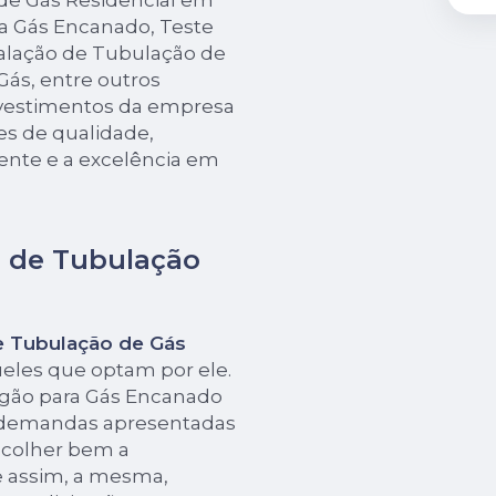
de Gás Residencial em
ra Gás Encanado, Teste
alação de Tubulação de
ás, entre outros
investimentos da empresa
es de qualidade,
ente e a excelência em
o de Tubulação
e Tubulação de Gás
ueles que optam por ele.
ogão para Gás Encanado
 demandas apresentadas
escolher bem a
 assim, a mesma,