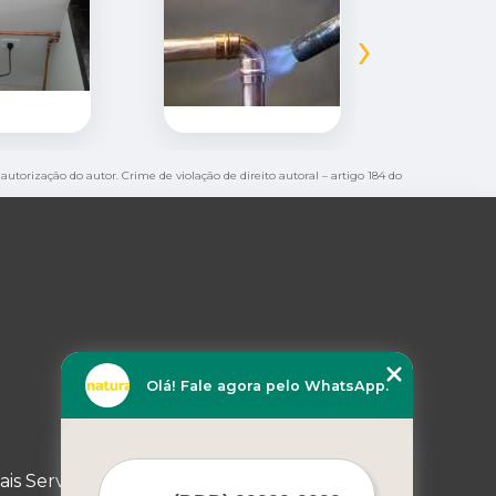
›
 autorização do autor. Crime de violação de direito autoral – artigo 184 do
Olá! Fale agora pelo WhatsApp.
ais Serviços