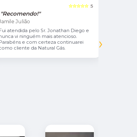
☆☆☆☆☆
5
"Recomendo!"
"Recom
Jamile Julião
Marcelo S
Fui atendida pelo Sr. Jonathan Diego e
Excelente
nunca vi ninguém mais atencioso.
instalação
›
Parabéns e com certeza continuarei
restaurant
como cliente da Natural Gás.