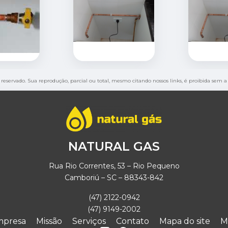
o reservado. Sua reprodução, parcial ou total, mesmo citando nossos links, é proibida sem a
NATURAL GAS
Rua Rio Correntes, 53 – Rio Pequeno
Camboriú – SC – 88343-842
(47) 2122-0942
(47) 9149-2002
mpresa
Missão
Serviços
Contato
Mapa do site
M