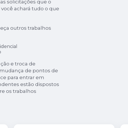
s solicitações que o
i, você achará tudo o que
eça outros trabalhos
idencial
o
ção e troca de
e mudança de pontos de
ance para entrar em
ndentes estão dispostos
re os trabalhos