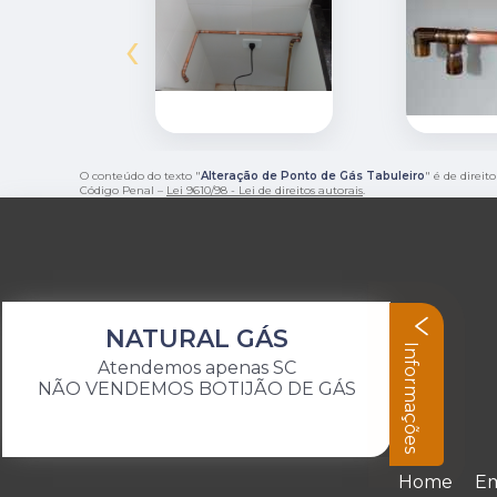
‹
O conteúdo do texto "
Alteração de Ponto de Gás Tabuleiro
" é de direit
Código Penal –
Lei 9610/98 - Lei de direitos autorais
.
NATURAL GÁS
Informações
Atendemos apenas SC
NÃO VENDEMOS BOTIJÃO DE GÁS
Home
E