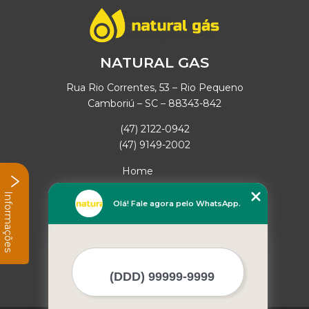
NATURAL GAS
Rua Rio Correntes, 53 – Rio Pequeno
Camboriú – SC – 88343-842
(47) 2122-0942
(47) 9149-2002
Home
Empresa
Informações
Missão
Olá! Fale agora pelo WhatsApp.
Serviços
Contato
Mapa do site
Mais Serviços