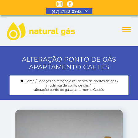
(47) 2122-0942
ALTERAÇÃO PONTO DE GÁS
APARTAMENTO CAETÉS
Home
Serviços
alteração e mudança de pontos de gás
mudança de ponto de gás
alteração ponto de gás apartamento Caetés