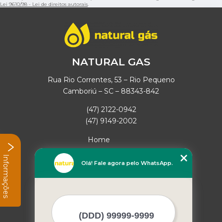
Lei 9610/98 - Lei de direitos autorais
.
NATURAL GAS
Rua Rio Correntes, 53 – Rio Pequeno
Camboriú – SC – 88343-842
(47) 2122-0942
(47) 9149-2002
Home
Empresa
Informações
Missão
Olá! Fale agora pelo WhatsApp.
Serviços
Contato
Mapa do site
Mais Serviços