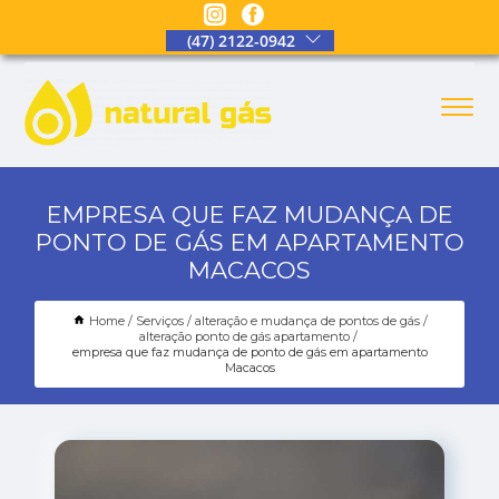
(47) 2122-0942
EMPRESA QUE FAZ MUDANÇA DE
PONTO DE GÁS EM APARTAMENTO
MACACOS
Home
Serviços
alteração e mudança de pontos de gás
alteração ponto de gás apartamento
empresa que faz mudança de ponto de gás em apartamento
Macacos