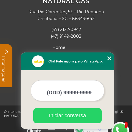
NATURAL GAS
Rua Rio Correntes, 53 – Rio Pequeno
Camboriú – SC – 88343-842
(47) 2122-0942
(47) 9149-2002
Home
Empresa
Informações
Missão
Olá! Fale agora pelo WhatsApp.
Serviços
Contato
Mapa do site
Mais Serviços
O inteiro teor deste site está sujeito à proteção de direitos autorais. Copyright©
Iniciar conversa
NATURAL GAS (Lei 9610 de 19/02/1998)
1