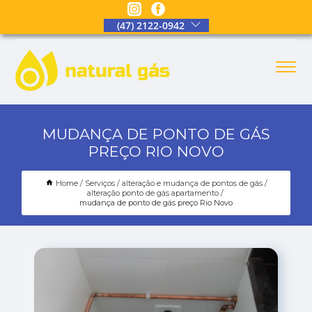
(47) 2122-0942
MUDANÇA DE PONTO DE GÁS
PREÇO RIO NOVO
Home
Serviços
alteração e mudança de pontos de gás
alteração ponto de gás apartamento
mudança de ponto de gás preço Rio Novo