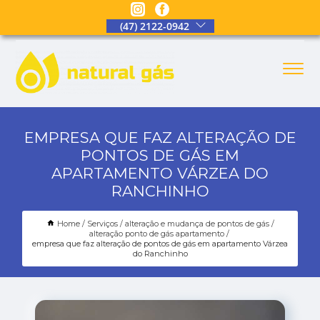
(47) 2122-0942
EMPRESA QUE FAZ ALTERAÇÃO DE
PONTOS DE GÁS EM
APARTAMENTO VÁRZEA DO
RANCHINHO
Home
Serviços
alteração e mudança de pontos de gás
alteração ponto de gás apartamento
empresa que faz alteração de pontos de gás em apartamento Várzea
do Ranchinho