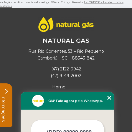
violação de direito autoral – artigo 184 do Código Penal –
Lei 9610/98 - Lei de direitos
autorais
.
NATURAL GAS
Rua Rio Correntes, 53 – Rio Pequeno
Camboriú – SC – 88343-842
(47) 2122-0942
(47) 9149-2002
Home
Empresa
Informações
Missão
Olá! Fale agora pelo WhatsApp.
Serviços
Contato
Mapa do site
Mais Serviços