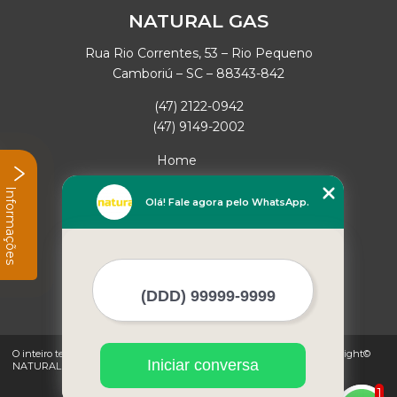
NATURAL GAS
Rua Rio Correntes, 53 – Rio Pequeno
Camboriú – SC – 88343-842
(47) 2122-0942
(47) 9149-2002
Home
Empresa
Informações
Missão
Olá! Fale agora pelo WhatsApp.
Serviços
Contato
Mapa do site
Mais Serviços
O inteiro teor deste site está sujeito à proteção de direitos autorais. Copyright©
Iniciar conversa
NATURAL GAS (Lei 9610 de 19/02/1998)
1