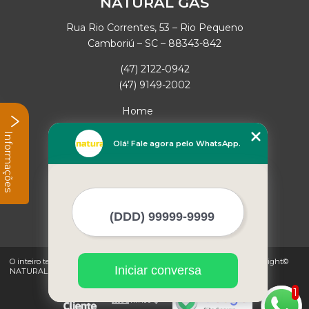
NATURAL GAS
Rua Rio Correntes, 53 – Rio Pequeno
Camboriú – SC – 88343-842
(47) 2122-0942
(47) 9149-2002
Home
Empresa
Informações
Missão
Olá! Fale agora pelo WhatsApp.
Serviços
Contato
Mapa do site
Mais Serviços
O inteiro teor deste site está sujeito à proteção de direitos autorais. Copyright©
Iniciar conversa
NATURAL GAS (Lei 9610 de 19/02/1998)
1