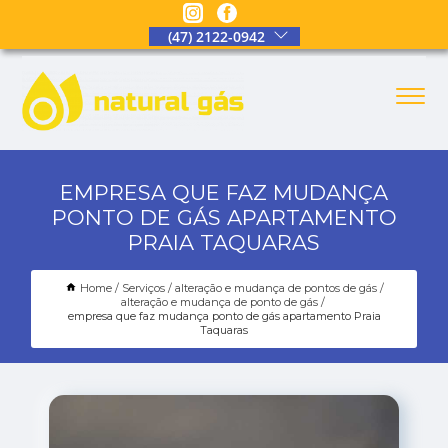
(47) 2122-0942
EMPRESA QUE FAZ MUDANÇA
PONTO DE GÁS APARTAMENTO
PRAIA TAQUARAS
Home
Serviços
alteração e mudança de pontos de gás
alteração e mudança de ponto de gás
empresa que faz mudança ponto de gás apartamento Praia
Taquaras