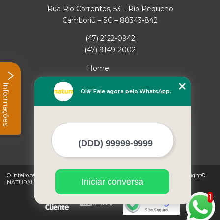
Rua Rio Correntes, 53 – Rio Pequeno
Camboriú – SC – 88343-842
(47) 2122-0942
(47) 9149-2002
Home
Empresa
Informações
Missão
Olá! Fale agora pelo WhatsApp.
Serviços
Contato
Mapa do site
Mais Serviços
O inteiro teor deste site está sujeito à proteção de direitos autorais. Copyright©
Iniciar conversa
NATURAL GAS (Lei 9610 de 19/02/1998)
1