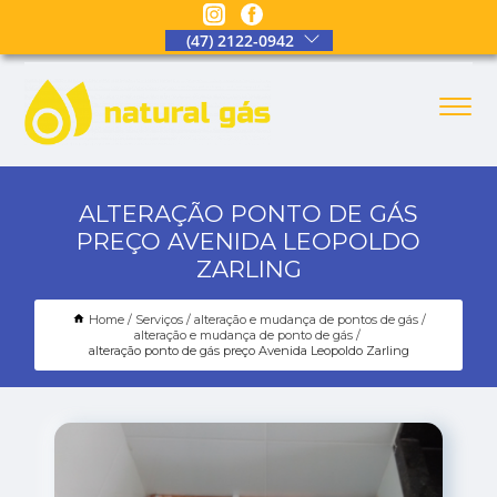
(47) 2122-0942
ALTERAÇÃO PONTO DE GÁS
PREÇO AVENIDA LEOPOLDO
ZARLING
Home
Serviços
alteração e mudança de pontos de gás
alteração e mudança de ponto de gás
alteração ponto de gás preço Avenida Leopoldo Zarling