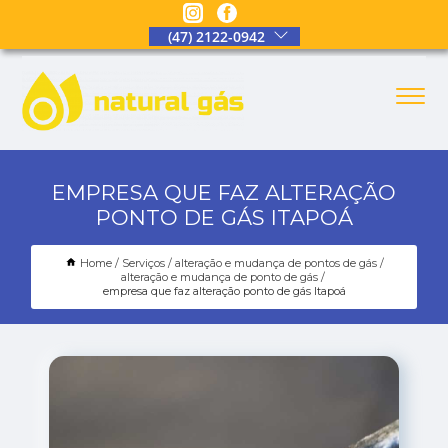
(47) 2122-0942
EMPRESA QUE FAZ ALTERAÇÃO
PONTO DE GÁS ITAPOÁ
Home
Serviços
alteração e mudança de pontos de gás
alteração e mudança de ponto de gás
empresa que faz alteração ponto de gás Itapoá