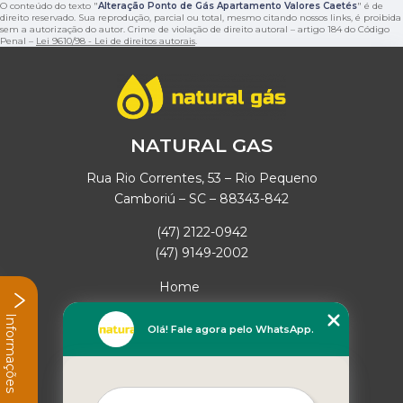
O conteúdo do texto "
Alteração Ponto de Gás Apartamento Valores Caetés
" é de
direito reservado. Sua reprodução, parcial ou total, mesmo citando nossos links, é proibida
sem a autorização do autor. Crime de violação de direito autoral – artigo 184 do Código
Penal –
Lei 9610/98 - Lei de direitos autorais
.
NATURAL GAS
Rua Rio Correntes, 53 – Rio Pequeno
Camboriú – SC – 88343-842
(47) 2122-0942
(47) 9149-2002
Home
Empresa
Informações
Missão
Olá! Fale agora pelo WhatsApp.
Serviços
Contato
Mapa do site