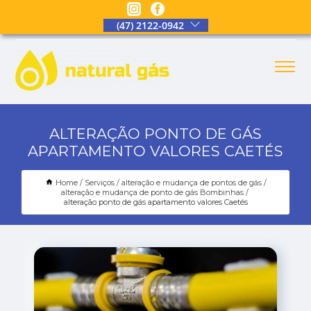
(47) 2122-0942
ALTERAÇÃO PONTO DE GÁS
APARTAMENTO VALORES CAETÉS
Home
Serviços
alteração e mudança de pontos de gás
alteração e mudança de ponto de gás Bombinhas
alteração ponto de gás apartamento valores Caetés