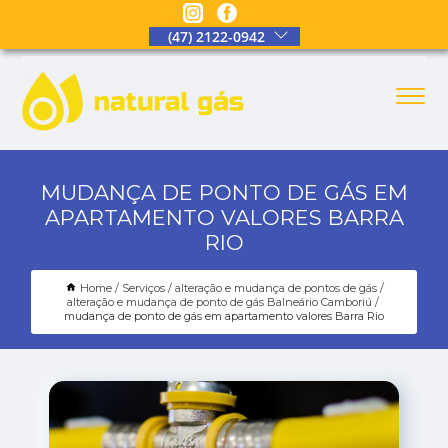
(47) 2122-0942
MUDANÇA DE PONTO DE GÁS EM
APARTAMENTO VALORES BARRA
RIO
Home
Serviços
alteração e mudança de pontos de gás
alteração e mudança de ponto de gás Balneário Camboriú
mudança de ponto de gás em apartamento valores Barra Rio