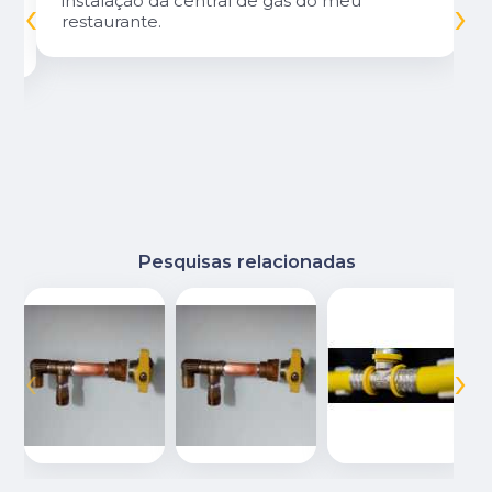
‹
›
instalação da central de gás do meu
restaurante.
Pesquisas relacionadas
‹
›