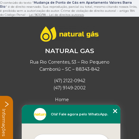
O conteúdo do texto "
Mudança de Ponto de Gás em Apartamento Valores Barra
Rio
" é de direito reservado. Sua reprodução, parcial ou total, mesmo citando nossos links,
é proibida sem a autorização do autor. Crime de violação de direito autoral – artigo 184
do Código Penal –
Lei 9610/98 - Lei de direitos autorais
.
NATURAL GAS
Rua Rio Correntes, 53 – Rio Pequeno
Camboriú – SC – 88343-842
(47) 2122-0942
(47) 9149-2002
Home
Empresa
Informações
Missão
Olá! Fale agora pelo WhatsApp.
Serviços
Contato
Mapa do site