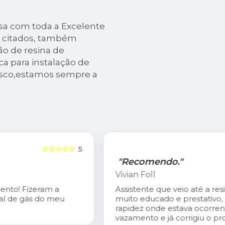
cisa com toda a Excelente
já citados, também
o de resina de
ca para instalação de
nosco,estamos sempre a
5
☆☆☆☆☆
5
"Recomendo."
Vivian Foll
Assistente que veio até a residência
muito educado e prestativo, achou com
rapidez onde estava ocorrendo o
vazamento e já corrigiu o problema.