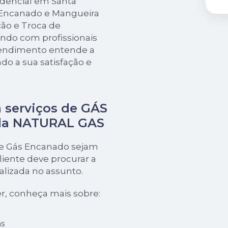
idencial em Santa
 Encanado e Mangueira
ão e Troca de
ando com profissionais
eendimento entende a
do a sua satisfação e
 serviços de GÁS
da NATURAL GAS
de Gás Encanado sejam
iente deve procurar a
izada no assunto.
r, conheça mais sobre:
s