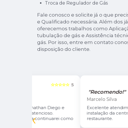
Troca de Regulador de Gás
Fale conosco e solicite já o que pre
e Qualificado necessária. Além dos 
oferecemos trabalhos como Aplicaçã
tubulação de gás e Assistência técni
gás. Por isso, entre em contato co
disposição do cliente.
☆☆☆☆☆
5
☆☆☆☆☆
"Recomendo!"
Marcelo Silva
n Diego e
Excelente atendimento! Fizeram a
oso.
instalação da central de gás do meu
‹
inuarei como
restaurante.