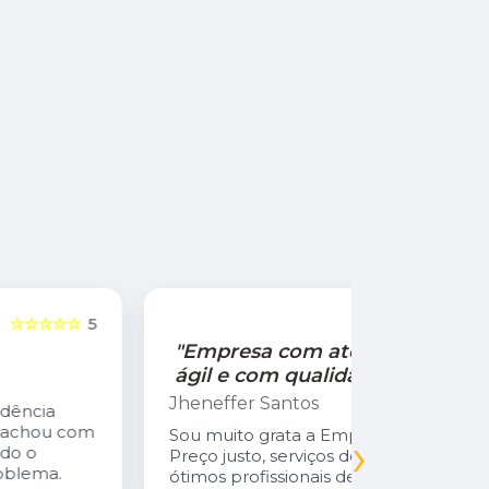
☆☆☆☆☆
5
"Empresa com atendimento
"Recom
ágil e com qualidade!"
Jamile Jul
Jheneffer Santos
Fui atendi
nunca vi 
Sou muito grata a Empresa Natural Gás.
›
Parabéns 
Preço justo, serviços de qualidade,
cliente da
ótimos profissionais desde o