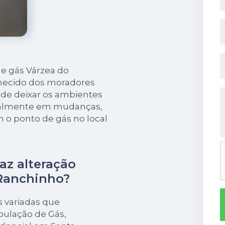
de gás Várzea do
hecido dos moradores
a de deixar os ambientes
ipalmente em mudanças,
 o ponto de gás no local
az alteração
 Ranchinho?
s variadas que
bulação de Gás,