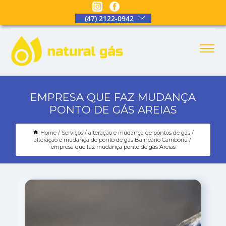
(47) 2122-0942
EMPRESA QUE FAZ MUDANÇA
PONTO DE GÁS AREIAS
Home
Serviços
alteração e mudança de pontos de gás
alteração e mudança de ponto de gás Balneário Camboriú
empresa que faz mudança ponto de gás Areias