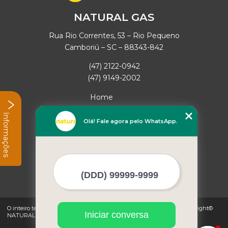
NATURAL GAS
Rua Rio Correntes, 53 – Rio Pequeno
Camboriú – SC – 88343-842
(47) 2122-0942
(47) 9149-2002
Home
Empresa
Informações
Missão
Olá! Fale agora pelo WhatsApp.
Serviços
Contato
Mapa do site
Mais Serviços
O inteiro teor deste site está sujeito à proteção de direitos autorais. Copyright©
Iniciar conversa
NATURAL GAS (Lei 9610 de 19/02/1998)